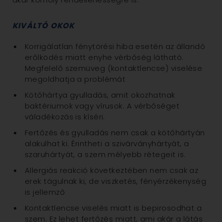
KIVÁLTÓ OKOK
Korrigálatlan fénytörési hiba esetén az állandó
erőlködés miatt enyhe vérbőség látható.
Megfelelő szemüveg (kontaktlencse) viselése
megoldhatja a problémát
Kötőhártya gyulladás, amit okozhatnak
baktériumok vagy vírusok. A vérbőséget
váladékozás is kíséri.
Fertőzés és gyulladás nem csak a kötőhártyán
alakulhat ki. Érintheti a szivárványhártyát, a
szaruhártyát, a szem mélyebb rétegeit is.
Allergiás reakció következtében nem csak az
erek tágulnak ki, de viszketés, fényérzékenység
is jellemző
Kontaktlencse viselés miatt is bepirosodhat a
szem. Ez lehet fertőzés miatt, ami akár a látás