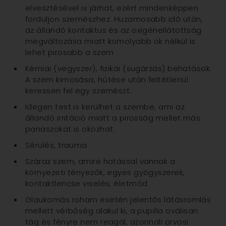
elvesztésével is járhat, ezért mindenképpen
forduljon szemészhez. Huzamosabb idő után,
az állandó kontaktus és az oxigénellátottság
megváltozása miatt komolyabb ok nélkül is
lehet pirosabb a szem
Kémiai (vegyszer), fizikai (sugárzás) behatások.
A szem kimosása, hűtése után feltétlenül
keressen fel egy szemészt.
Idegen test is kerülhet a szembe, ami az
állandó irritáció miatt a pirosság mellet más
panaszokat is okozhat.
Sérülés, trauma
Száraz szem, amire hatással vannak a
környezeti tényezők, egyes gyógyszerek,
kontaktlencse viselés, életmód
Glaukomás roham esetén jelentős látásromlás
mellett vérbőség alakul ki, a pupilla oválisan
tág és fényre nem reagál, azonnali orvosi