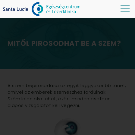
MITŐL PIROSODHAT BE A SZEM?
A szem bepirosodása az egyik leggyakoribb tünet,
amivel az emberek szemészhez fordulnak.
Számtalan oka lehet, ezért minden esetben
alapos vizsgálatot kell végezni.