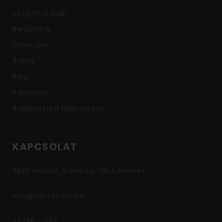
Szolgáltatások
Rendelőnk
Orvosaink
Áraink
Blog
Kapcsolat
Adatkezelési tájékoztató
KAPCSOLAT
3530 Miskolc, Kandia u. 24. I. emelet
info@santalucia.hu
46/587-587