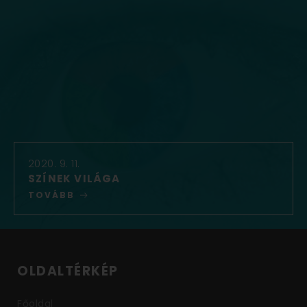
2020. 9. 11.
SZÍNEK VILÁGA
TOVÁBB
OLDALTÉRKÉP
Főoldal