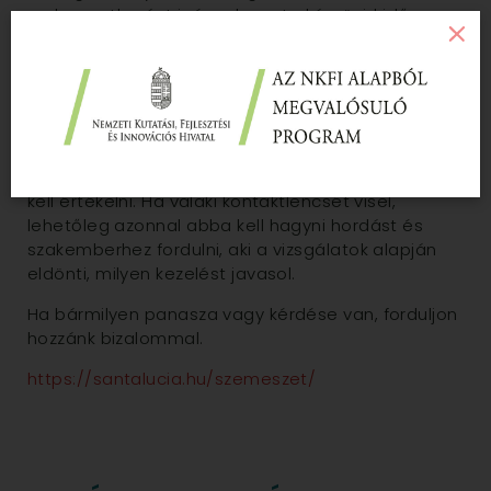
beavatkozást igényel, mert akár rövid időn
belül is a látás elvesztésével járhat
MI A TEENDŐ?
Mivel a vérbőség akár komoly problémára is
utalhat, ezért mindig a kísérő tünetekkel együtt
kell értékelni. Ha valaki kontaktlencsét visel,
lehetőleg azonnal abba kell hagyni hordást és
szakemberhez fordulni, aki a vizsgálatok alapján
eldönti, milyen kezelést javasol.
Ha bármilyen panasza vagy kérdése van, forduljon
hozzánk bizalommal.
https://santalucia.hu/szemeszet/